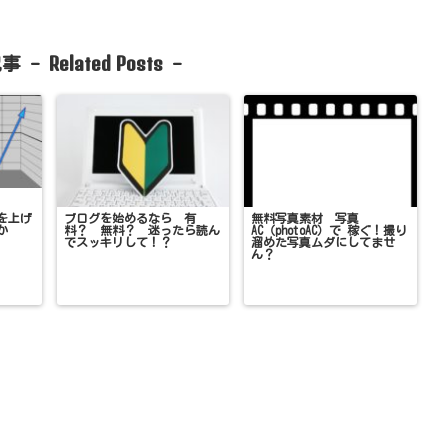
Related Posts
事 -
-
を上げ
ブログを始めるなら 有
無料写真素材 写真
か
料？ 無料？ 迷ったら読ん
AC（photoAC）で 稼ぐ！撮り
でスッキリして！？
溜めた写真ムダにしてませ
ん？