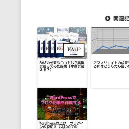
関連記
FAAPの効果や口コミは？実際
アフィリエイトの成果
に使ってみた感想【本当に使
るにはどうしたら良い
える？】
WordPress立上げ プラグイ
ンの説明３（はじめての