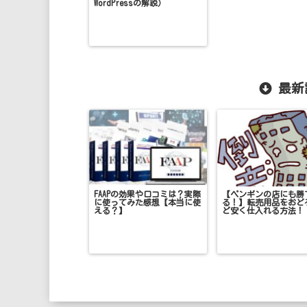
WordPressの解説）
最新
FAAPの効果や口コミは？実際
【ペンギンの店にも勝
に使ってみた感想【本当に使
る！】転売用品をおど
える？】
ど安く仕入れる方法！