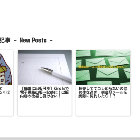
New Posts
記事 -
-
て
【簡単に出版可能】Kindleで
転売しててコレ知らないのは
ろくほ
電子書籍出版→収益化！出版
勿体な過ぎ！倒産品メールを
内容の改編も受けない！
実際に契約したら！？