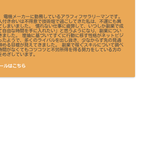
 です。 電機メーカーに勤務しているアラフィフサラリーマンです。
人付き合いは不得意で技術畑で過ごしてきた私は、不運にも異
てしまいました。 慣れない仕事に疲弊して、いつしか副業で成
て自由な時間を手に入れたい」と思うようになり、副業につい
きました。 理論に基づいてすぐに行動に移す性格がネットビジ
ったようで、多くのライバルを出し抜き、少なからず先の見通
辞める目標が見えてきました。 副業で稼ぐスキルについて調べ
時間がなくてもコツコツと不労所得を得る努力をしている方の
をめざしています。
ールはこちら