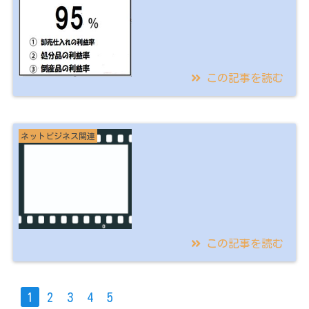
約したら！？
この記事を読む
2021/08/14
転売するなら押さえて
ネットビジネス関連
おけ！ 激安仕入れ
「倒産品メール新着情
報」
この記事を読む
2020/07/04
無料写真素材 写真
1
2
3
4
5
AC（photoAC）で 稼