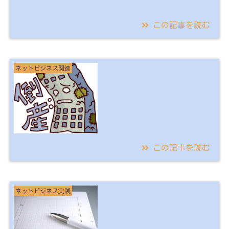
この記事を読む
2026/05/24
FAAPの効果や口コミ
ネットビジネス関連
は？実際に使ってみた
感想【本当に使え
る？】
この記事を読む
2023/07/15
【ペンギンの店にも勝
ネットビジネス実践
てる！】転売用品をお
どろくほど安く仕入れ
る方法！