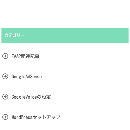
ぐ！撮り溜めた写真ム
ダにしてません？
カテゴリー
FAAP関連記事
GoogleAdSense
GoogleVoiceの設定
WordPressセットアップ