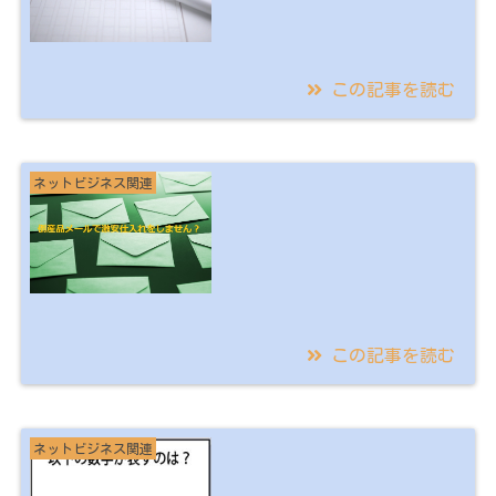
この記事を読む
2021/12/11
【簡単に出版可能】
ネットビジネス関連
Kindleで電子書籍出版
→収益化！出版内容の
改編も受けない！
この記事を読む
2021/08/14
転売しててコレ知らな
ネットビジネス関連
いのは勿体な過ぎ！倒
産品メールを実際に契