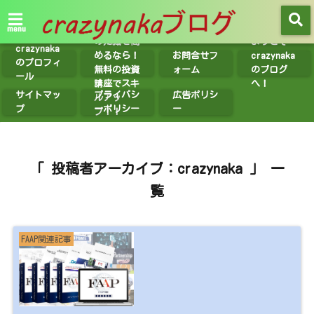
【無料講座
紹介】投資
menu
の知識を高
ようこそ
crazynaka
めるなら！
お問合せフ
crazynaka
のプロフィ
無料の投資
ォーム
のブログ
ール
講座でスキ
へ！
サイトマッ
プライバシ
広告ポリシ
ルアッ
プ
ーポリシー
ー
プ！！
「 投稿者アーカイブ：crazynaka 」 一
覧
FAAP関連記事