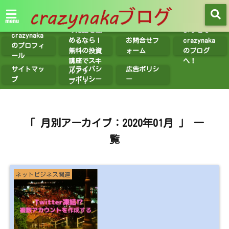
【無料講座
紹介】投資
menu
の知識を高
ようこそ
crazynaka
めるなら！
お問合せフ
crazynaka
のプロフィ
無料の投資
ォーム
のブログ
ール
講座でスキ
へ！
サイトマッ
プライバシ
広告ポリシ
ルアッ
プ
ーポリシー
ー
プ！！
「 月別アーカイブ：2020年01月 」 一
覧
ネットビジネス関連