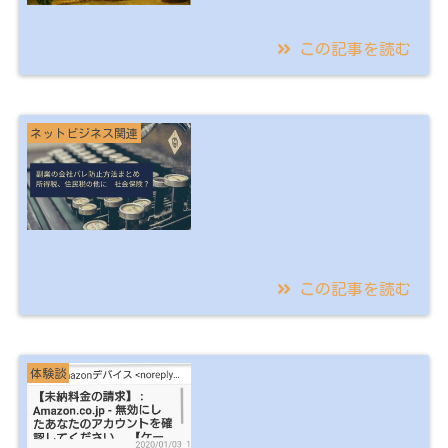
この記事を読む
2020/01/26
Twitter凍結対策 複
ネットビジネス関連
数垢入手 電話認証済
垢入手 電話番号削除
方法を追加
この記事を読む
2020/01/26
副業と納税の仕組み！
体験談
【副業会社バレ防止】
所得税、住民税、社会
保険から足が付く！？