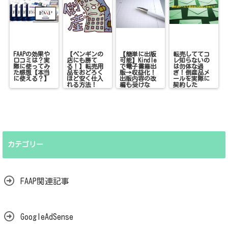
FAAPの効果や
【ペンギンの
【簡単に出版
転売しててコ
口コミは？実
店にも勝て
可能】Kindle
レ知らないの
際に使ってみ
る！】転売用
で電子書籍出
は勿体な過
た感想【本当
品をおどろく
版→収益化！
ぎ！倒産品メ
に使える？】
ほど安く仕入
出版内容の改
ールを実際に
れる方法！
編も受けな
契約した
い！
ら！？
カテゴリー
FAAP関連記事
GoogleAdSense