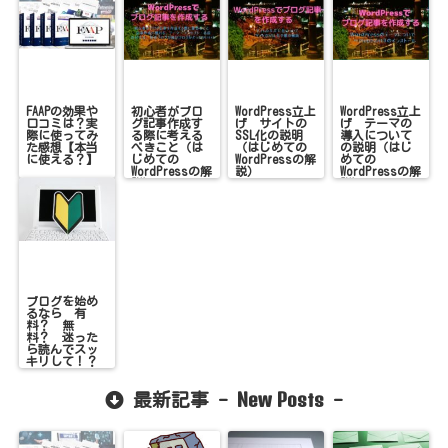
FAAPの効果や
初心者がブロ
WordPress立上
WordPress立上
口コミは？実
グ記事作成す
げ サイトの
げ テーマの
際に使ってみ
る際に考える
SSL化の説明
導入について
た感想【本当
べきこと（は
（はじめての
の説明（はじ
に使える？】
じめての
WordPressの解
めての
WordPressの解
説）
WordPressの解
説）
説）
ブログを始め
るなら 有
料？ 無
料？ 迷った
ら読んでスッ
キリして！？
New Posts
最新記事 -
-