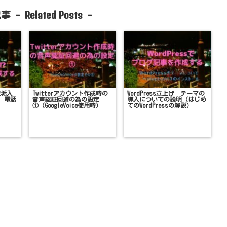
Related Posts
事 -
-
数垢入
Twitterアカウント作成時の
WordPress立上げ テーマの
 電話
音声認証回避の為の設定
導入についての説明（はじめ
①（GoogleVoice使用時）
てのWordPressの解説）