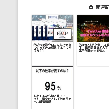
関連記
FAAPの効果や口コミは？実際
Twitter凍結対策 複
に使ってみた感想【本当に使
手 電話認証済垢入手
える？】
番号削除方法を追加
転売するなら押さえてお
け！ 激安仕入れ「倒産品メ
ール新着情報」