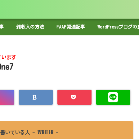
事
雑収入の方法
FAAP関連記事
WordPressブロ
ています
One7
WRITER
書いている人 -
-