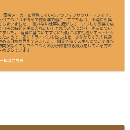
 です。 電機メーカーに勤務しているアラフィフサラリーマンです。
人付き合いは不得意で技術畑で過ごしてきた私は、不運にも異
てしまいました。 慣れない仕事に疲弊して、いつしか副業で成
て自由な時間を手に入れたい」と思うようになり、副業につい
きました。 理論に基づいてすぐに行動に移す性格がネットビジ
ったようで、多くのライバルを出し抜き、少なからず先の見通
辞める目標が見えてきました。 副業で稼ぐスキルについて調べ
時間がなくてもコツコツと不労所得を得る努力をしている方の
をめざしています。
ールはこちら