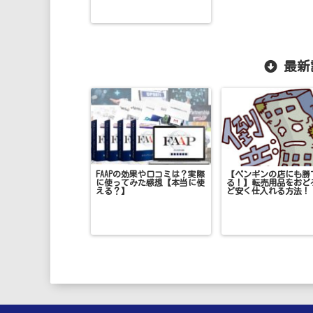
最新
FAAPの効果や口コミは？実際
【ペンギンの店にも勝
に使ってみた感想【本当に使
る！】転売用品をおど
える？】
ど安く仕入れる方法！