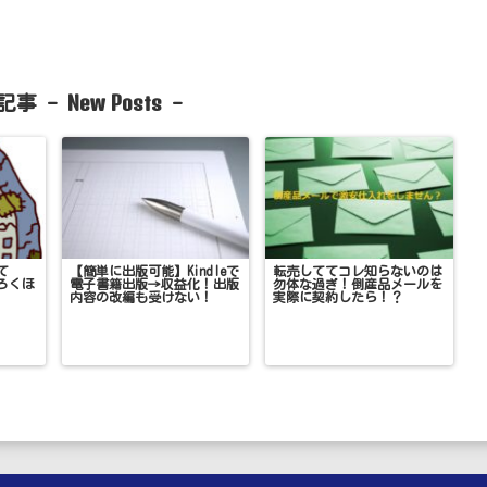
New Posts
記事 -
-
て
【簡単に出版可能】Kindleで
転売しててコレ知らないのは
ろくほ
電子書籍出版→収益化！出版
勿体な過ぎ！倒産品メールを
内容の改編も受けない！
実際に契約したら！？