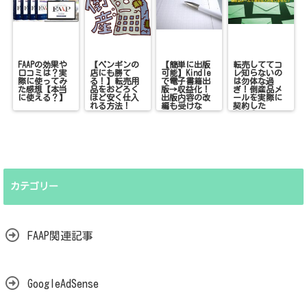
FAAPの効果や
【ペンギンの
【簡単に出版
転売しててコ
口コミは？実
店にも勝て
可能】Kindle
レ知らないの
際に使ってみ
る！】転売用
で電子書籍出
は勿体な過
た感想【本当
品をおどろく
版→収益化！
ぎ！倒産品メ
に使える？】
ほど安く仕入
出版内容の改
ールを実際に
れる方法！
編も受けな
契約した
い！
ら！？
カテゴリー
FAAP関連記事
GoogleAdSense