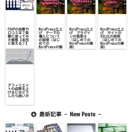
FAAPの効果や
WordPress立上
WordPress立上
WordPress立上
口コミは？実
げ テーマの
げ プラグイ
げ サイトの
際に使ってみ
導入について
ンの説明４
SSL化の説明
た感想【本当
の説明（はじ
（はじめての
（はじめての
に使える？】
めての
WordPressの解
WordPressの解
WordPressの解
説）
説）
説）
アフィリエイ
トの成果を上
げるにはどう
したら良いか
New Posts
最新記事 -
-