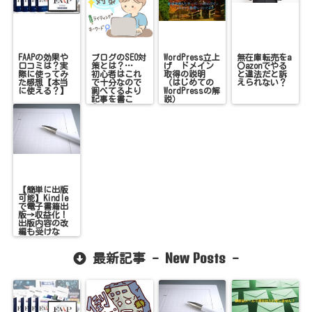
FAAPの効果や
ブログのSEO対
WordPress立上
無在庫転売をa
口コミは？実
策とは？…
げ ドメイン
〇azonでやる
際に使ってみ
初心者はこれ
取得の説明
と違法だと訴
た感想【本当
で十分なので
（はじめての
えられない？
に使える？】
調べてるより
WordPressの解
記事を書こ
説）
う！
【簡単に出版
可能】Kindle
で電子書籍出
版→収益化！
出版内容の改
編も受けな
い！
New Posts
最新記事 -
-