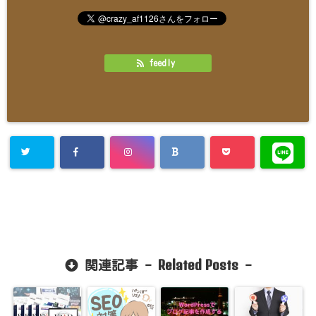
feedly
Related Posts
関連記事 -
-