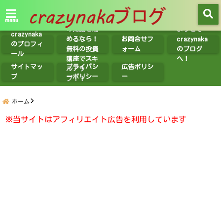
【無料講座
紹介】投資
menu
の知識を高
ようこそ
crazynaka
めるなら！
お問合せフ
crazynaka
のプロフィ
無料の投資
ォーム
のブログ
ール
講座でスキ
へ！
サイトマッ
プライバシ
広告ポリシ
ルアッ
プ
ーポリシー
ー
プ！！
ホーム
※当サイトはアフィリエイト広告を利用しています