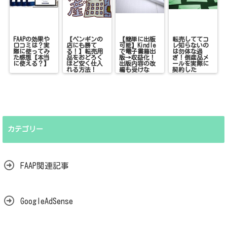
FAAPの効果や
【ペンギンの
【簡単に出版
転売しててコ
口コミは？実
店にも勝て
可能】Kindle
レ知らないの
際に使ってみ
る！】転売用
で電子書籍出
は勿体な過
た感想【本当
品をおどろく
版→収益化！
ぎ！倒産品メ
に使える？】
ほど安く仕入
出版内容の改
ールを実際に
れる方法！
編も受けな
契約した
い！
ら！？
カテゴリー
FAAP関連記事
GoogleAdSense