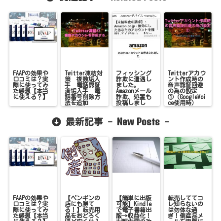
FAAPの効果や
Twitter凍結対
フィッシング
Twitterアカウ
口コミは？実
策 複数垢入
詐欺に遭遇し
ント作成時の
際に使ってみ
手 電話認証
ました。
音声認証回避
た感想【本当
済垢入手 電
Amazonメール
の為の設定
に使える？】
話番号削除方
詐欺、処置も
①（GoogleVoi
法を追加
投稿しまし
ce使用時）
た！
New Posts
最新記事 -
-
FAAPの効果や
【ペンギンの
【簡単に出版
転売しててコ
口コミは？実
店にも勝て
可能】Kindle
レ知らないの
際に使ってみ
る！】転売用
で電子書籍出
は勿体な過
た感想【本当
品をおどろく
版→収益化！
ぎ！倒産品メ