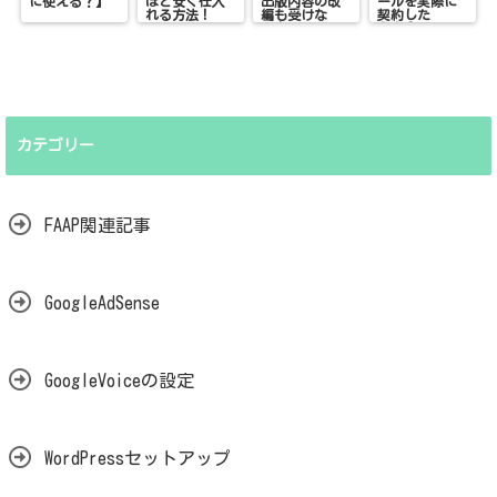
に使える？】
ほど安く仕入
出版内容の改
ールを実際に
れる方法！
編も受けな
契約した
い！
ら！？
カテゴリー
FAAP関連記事
GoogleAdSense
GoogleVoiceの設定
WordPressセットアップ