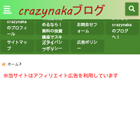
【無料講座
紹介】投資
menu
の知識を高
ようこそ
crazynaka
めるなら！
お問合せフ
crazynaka
のプロフィ
無料の投資
ォーム
のブログ
ール
講座でスキ
へ！
サイトマッ
プライバシ
広告ポリシ
ルアッ
プ
ーポリシー
ー
プ！！
ホーム
※当サイトはアフィリエイト広告を利用しています