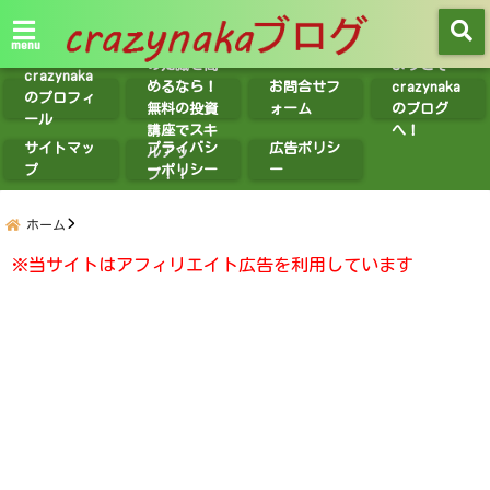
【無料講座
紹介】投資
menu
の知識を高
ようこそ
crazynaka
めるなら！
お問合せフ
crazynaka
のプロフィ
無料の投資
ォーム
のブログ
ール
講座でスキ
へ！
サイトマッ
プライバシ
広告ポリシ
ルアッ
プ
ーポリシー
ー
プ！！
ホーム
※当サイトはアフィリエイト広告を利用しています