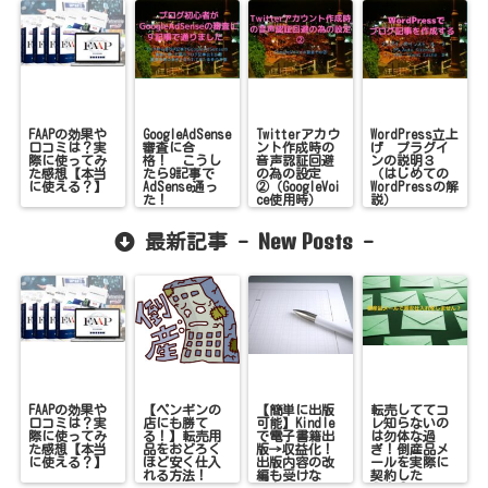
FAAPの効果や
GoogleAdSense
Twitterアカウ
WordPress立上
口コミは？実
審査に合
ント作成時の
げ プラグイ
際に使ってみ
格！ こうし
音声認証回避
ンの説明３
た感想【本当
たら9記事で
の為の設定
（はじめての
に使える？】
AdSense通っ
②（GoogleVoi
WordPressの解
た！
ce使用時）
説）
New Posts
最新記事 -
-
FAAPの効果や
【ペンギンの
【簡単に出版
転売しててコ
口コミは？実
店にも勝て
可能】Kindle
レ知らないの
際に使ってみ
る！】転売用
で電子書籍出
は勿体な過
た感想【本当
品をおどろく
版→収益化！
ぎ！倒産品メ
に使える？】
ほど安く仕入
出版内容の改
ールを実際に
れる方法！
編も受けな
契約した
い！
ら！？