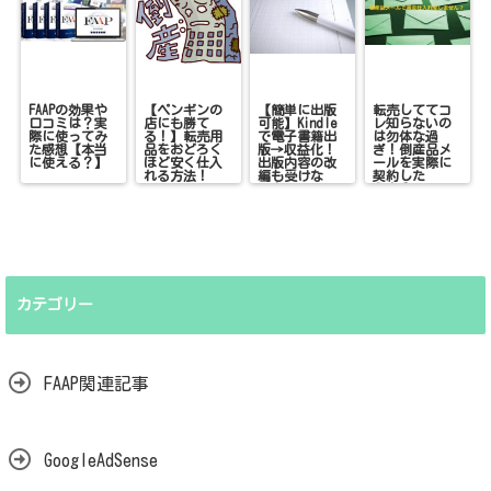
FAAPの効果や
【ペンギンの
【簡単に出版
転売しててコ
口コミは？実
店にも勝て
可能】Kindle
レ知らないの
際に使ってみ
る！】転売用
で電子書籍出
は勿体な過
た感想【本当
品をおどろく
版→収益化！
ぎ！倒産品メ
に使える？】
ほど安く仕入
出版内容の改
ールを実際に
れる方法！
編も受けな
契約した
い！
ら！？
カテゴリー
FAAP関連記事
GoogleAdSense