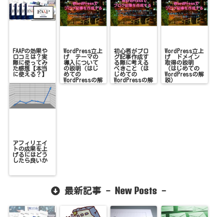
FAAPの効果や
WordPress立上
初心者がブロ
WordPress立上
口コミは？実
げ テーマの
グ記事作成す
げ ドメイン
際に使ってみ
導入について
る際に考える
取得の説明
た感想【本当
の説明（はじ
べきこと（は
（はじめての
に使える？】
めての
じめての
WordPressの解
WordPressの解
WordPressの解
説）
説）
説）
アフィリエイ
トの成果を上
げるにはどう
したら良いか
New Posts
最新記事 -
-