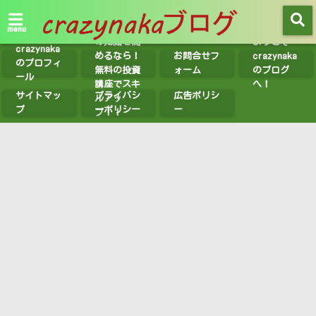
【無料講座
紹介】投資
menu
の知識を高
ようこそ
crazynaka
めるなら！
お問合せフ
crazynaka
のプロフィ
無料の投資
ォーム
のブログ
ール
講座でスキ
へ！
サイトマッ
プライバシ
広告ポリシ
ルアッ
プ
ーポリシー
ー
プ！！