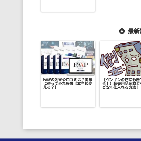
最新
FAAPの効果や口コミは？実際
【ペンギンの店にも勝
に使ってみた感想【本当に使
る！】転売用品をおど
える？】
ど安く仕入れる方法！