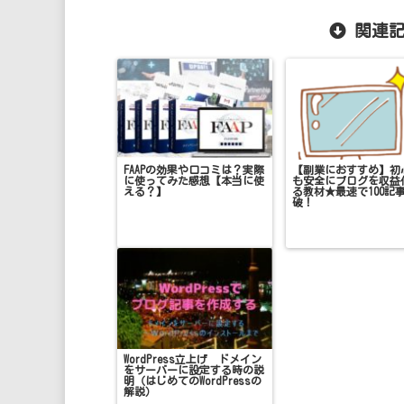
関連記
FAAPの効果や口コミは？実際
【副業におすすめ】初
に使ってみた感想【本当に使
も安全にブログを収益
える？】
る教材★最速で100記
破！
WordPress立上げ ドメイン
をサーバーに設定する時の説
明（はじめてのWordPressの
解説）