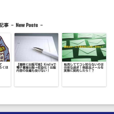
New Posts
記事 -
-
て
【簡単に出版可能】Kindleで
転売しててコレ知らないのは
ろくほ
電子書籍出版→収益化！出版
勿体な過ぎ！倒産品メールを
内容の改編も受けない！
実際に契約したら！？