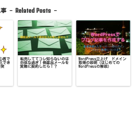
Related Posts
事 -
-
心者で
転売しててコレ知らないのは
WordPress立上げ ドメイン
化でき
勿体な過ぎ！倒産品メールを
取得の説明（はじめての
事突
実際に契約したら！？
WordPressの解説）