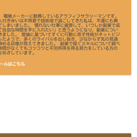
 です。 電機メーカーに勤務しているアラフィフサラリーマンです。
人付き合いは不得意で技術畑で過ごしてきた私は、不運にも異
てしまいました。 慣れない仕事に疲弊して、いつしか副業で成
て自由な時間を手に入れたい」と思うようになり、副業につい
きました。 理論に基づいてすぐに行動に移す性格がネットビジ
ったようで、多くのライバルを出し抜き、少なからず先の見通
辞める目標が見えてきました。 副業で稼ぐスキルについて調べ
時間がなくてもコツコツと不労所得を得る努力をしている方の
をめざしています。
ールはこちら