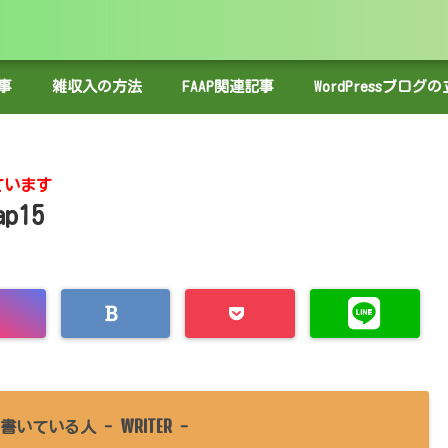
事
雑収入の方法
FAAP関連記事
WordPressブロ
ています
ap15
WRITER
書いている人 -
-