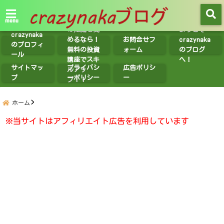
【無料講座
紹介】投資
menu
の知識を高
ようこそ
crazynaka
めるなら！
お問合せフ
crazynaka
のプロフィ
無料の投資
ォーム
のブログ
ール
講座でスキ
へ！
サイトマッ
プライバシ
広告ポリシ
ルアッ
プ
ーポリシー
ー
プ！！
ホーム
※当サイトはアフィリエイト広告を利用しています