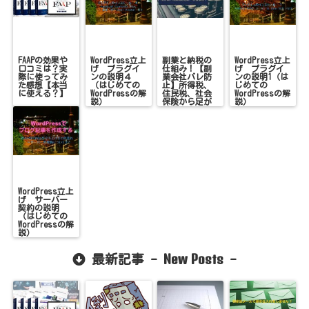
FAAPの効果や
WordPress立上
副業と納税の
WordPress立上
口コミは？実
げ プラグイ
仕組み！【副
げ プラグイ
際に使ってみ
ンの説明４
業会社バレ防
ンの説明1（は
た感想【本当
（はじめての
止】所得税、
じめての
に使える？】
WordPressの解
住民税、社会
WordPressの解
説）
保険から足が
説）
付く！？
WordPress立上
げ サーバー
契約の説明
（はじめての
WordPressの解
説）
New Posts
最新記事 -
-