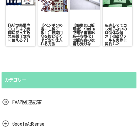
FAAPの効果や
【ペンギンの
【簡単に出版
転売しててコ
口コミは？実
店にも勝て
可能】Kindle
レ知らないの
際に使ってみ
る！】転売用
で電子書籍出
は勿体な過
た感想【本当
品をおどろく
版→収益化！
ぎ！倒産品メ
に使える？】
ほど安く仕入
出版内容の改
ールを実際に
れる方法！
編も受けな
契約した
い！
ら！？
カテゴリー
FAAP関連記事
GoogleAdSense