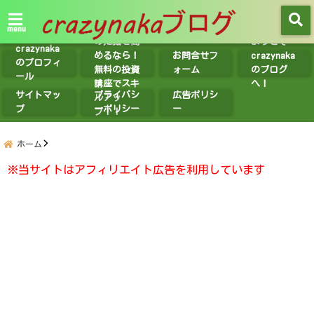
【無料講座
紹介】投資
menu
の知識を高
ようこそ
crazynaka
めるなら！
お問合せフ
crazynaka
のプロフィ
無料の投資
ォーム
のブログ
ール
講座でスキ
へ！
サイトマッ
プライバシ
広告ポリシ
ルアッ
プ
ーポリシー
ー
プ！！
ホーム
※当サイトはアフィリエイト広告を利用しています