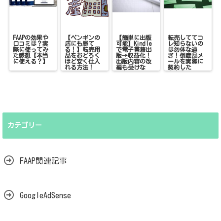
FAAPの効果や
【ペンギンの
【簡単に出版
転売しててコ
口コミは？実
店にも勝て
可能】Kindle
レ知らないの
際に使ってみ
る！】転売用
で電子書籍出
は勿体な過
た感想【本当
品をおどろく
版→収益化！
ぎ！倒産品メ
に使える？】
ほど安く仕入
出版内容の改
ールを実際に
れる方法！
編も受けな
契約した
い！
ら！？
カテゴリー
FAAP関連記事
GoogleAdSense