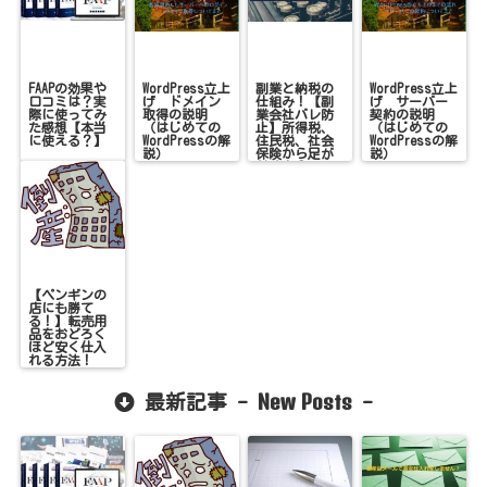
FAAPの効果や
WordPress立上
副業と納税の
WordPress立上
口コミは？実
げ ドメイン
仕組み！【副
げ サーバー
際に使ってみ
取得の説明
業会社バレ防
契約の説明
た感想【本当
（はじめての
止】所得税、
（はじめての
に使える？】
WordPressの解
住民税、社会
WordPressの解
説）
保険から足が
説）
付く！？
【ペンギンの
店にも勝て
る！】転売用
品をおどろく
ほど安く仕入
れる方法！
New Posts
最新記事 -
-