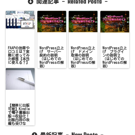
Related Posts
関連記事 -
-
FAAPの効果や
WordPress立上
WordPress立上
WordPress立上
口コミは？実
げ サーバー
げ ドメイン
げ プラグイ
際に使ってみ
契約の説明
取得の説明
ンの説明２
た感想【本当
（はじめての
（はじめての
（はじめての
に使える？】
WordPressの解
WordPressの解
WordPressの解
説）
説）
説）
【簡単に出版
可能】Kindle
で電子書籍出
版→収益化！
出版内容の改
編も受けな
い！
New Posts
最新記事 -
-