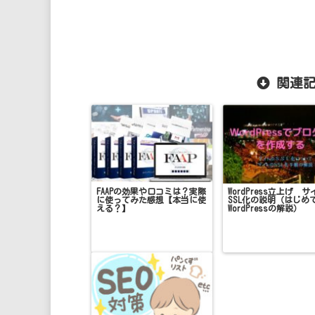
関連記
FAAPの効果や口コミは？実際
WordPress立上げ 
に使ってみた感想【本当に使
SSL化の説明（はじめ
える？】
WordPressの解説）