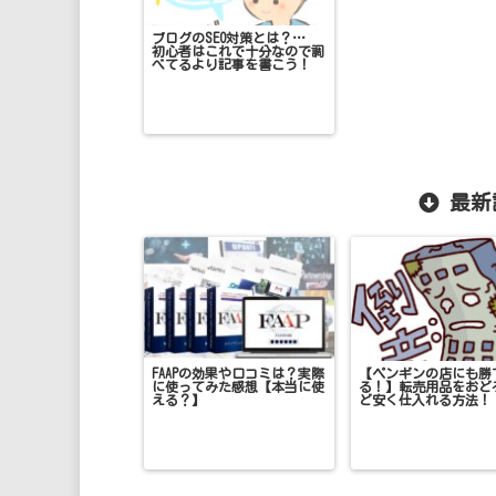
ブログのSEO対策とは？…
初心者はこれで十分なので調
べてるより記事を書こう！
最新
FAAPの効果や口コミは？実際
【ペンギンの店にも勝
に使ってみた感想【本当に使
る！】転売用品をおど
える？】
ど安く仕入れる方法！