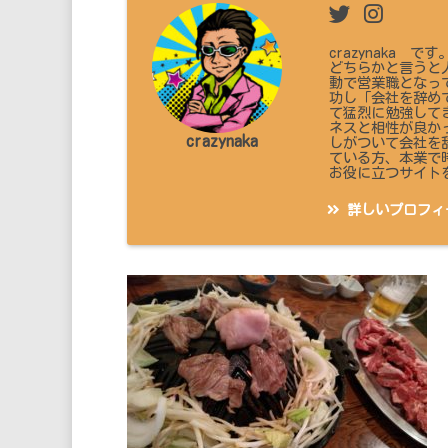
crazynaka
どちらかと言うと
動で営業職となっ
功し「会社を辞め
て猛烈に勉強して
ネスと相性が良か
crazynaka
しがついて会社を
ている方、本業で
お役に立つサイト
詳しいプロフィ