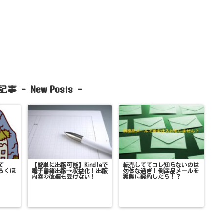
New Posts
記事 -
-
て
【簡単に出版可能】Kindleで
転売しててコレ知らないのは
ろくほ
電子書籍出版→収益化！出版
勿体な過ぎ！倒産品メールを
内容の改編も受けない！
実際に契約したら！？