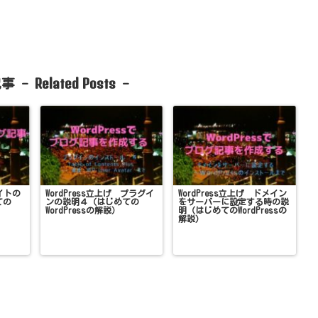
Related Posts
事 -
-
サイトの
WordPress立上げ プラグイ
WordPress立上げ ドメイン
ての
ンの説明４（はじめての
をサーバーに設定する時の説
WordPressの解説）
明（はじめてのWordPressの
解説）