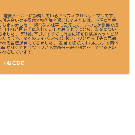
 です。 電機メーカーに勤務しているアラフィフサラリーマンです。
人付き合いは不得意で技術畑で過ごしてきた私は、不運にも異
てしまいました。 慣れない仕事に疲弊して、いつしか副業で成
て自由な時間を手に入れたい」と思うようになり、副業につい
きました。 理論に基づいてすぐに行動に移す性格がネットビジ
ったようで、多くのライバルを出し抜き、少なからず先の見通
辞める目標が見えてきました。 副業で稼ぐスキルについて調べ
時間がなくてもコツコツと不労所得を得る努力をしている方の
をめざしています。
ールはこちら