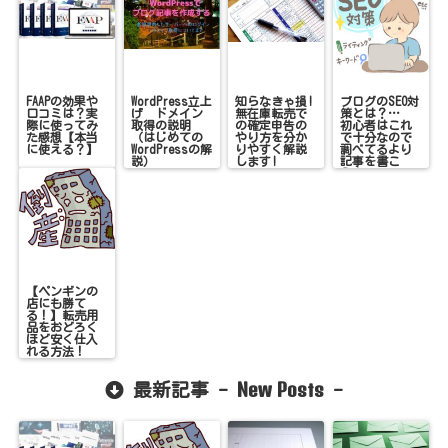
FAAPの効果や
WordPress立上
知らなきゃ損!
ブログのSEO対
口コミは？実
げ ドメイン
無在庫転売で
策とは？…
際に使ってみ
取得の説明
の確定申告の
初心者はこれ
た感想【本当
（はじめての
やり方を分か
で十分なので
に使える？】
WordPressの解
りやすく解説
調べてるより
説）
します!
記事を書こ
う！
【ペンギンの
店にも勝て
る！】転売用
品をおどろく
ほど安く仕入
れる方法！
New Posts
最新記事 -
-