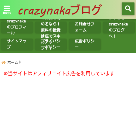
【無料講座
紹介】投資
menu
の知識を高
ようこそ
crazynaka
めるなら！
お問合せフ
crazynaka
のプロフィ
無料の投資
ォーム
のブログ
ール
講座でスキ
へ！
サイトマッ
プライバシ
広告ポリシ
ルアッ
プ
ーポリシー
ー
プ！！
ホーム
※当サイトはアフィリエイト広告を利用しています