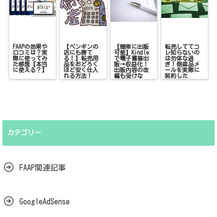
FAAPの効果や
【ペンギンの
【簡単に出版
転売しててコ
口コミは？実
店にも勝て
可能】Kindle
レ知らないの
際に使ってみ
る！】転売用
で電子書籍出
は勿体な過
た感想【本当
品をおどろく
版→収益化！
ぎ！倒産品メ
に使える？】
ほど安く仕入
出版内容の改
ールを実際に
れる方法！
編も受けな
契約した
い！
ら！？
カテゴリー
FAAP関連記事
GoogleAdSense