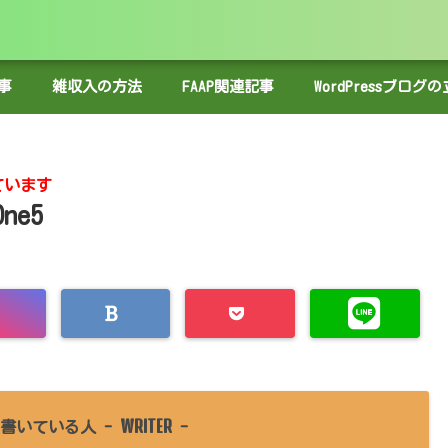
事
雑収入の方法
FAAP関連記事
WordPressブロ
ています
One5
WRITER
書いている人 -
-