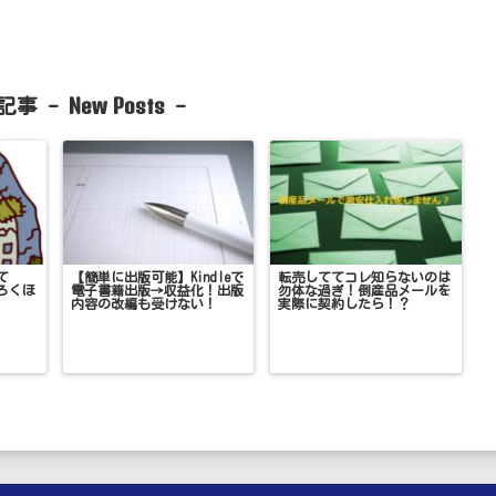
New Posts
記事 -
-
て
【簡単に出版可能】Kindleで
転売しててコレ知らないのは
ろくほ
電子書籍出版→収益化！出版
勿体な過ぎ！倒産品メールを
内容の改編も受けない！
実際に契約したら！？