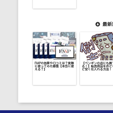
最新
FAAPの効果や口コミは？実際
【ペンギンの店にも勝
に使ってみた感想【本当に使
る！】転売用品をおど
える？】
ど安く仕入れる方法！