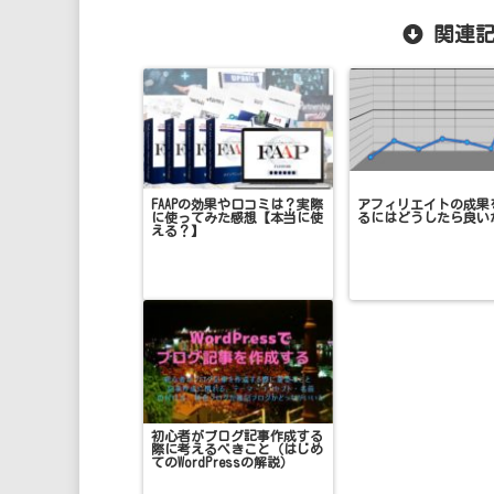
関連記
FAAPの効果や口コミは？実際
アフィリエイトの成果
に使ってみた感想【本当に使
るにはどうしたら良い
える？】
初心者がブログ記事作成する
際に考えるべきこと（はじめ
てのWordPressの解説）