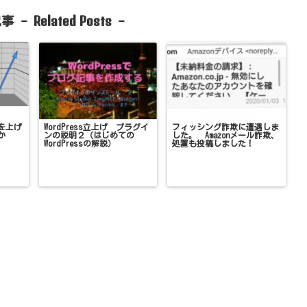
Related Posts
事 -
-
を上げ
WordPress立上げ プラグイ
フィッシング詐欺に遭遇しま
か
ンの説明２（はじめての
した。 Amazonメール詐欺、
WordPressの解説）
処置も投稿しました！