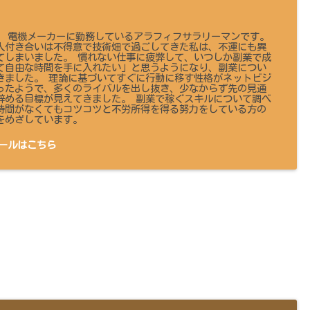
 です。 電機メーカーに勤務しているアラフィフサラリーマンです。
人付き合いは不得意で技術畑で過ごしてきた私は、不運にも異
てしまいました。 慣れない仕事に疲弊して、いつしか副業で成
て自由な時間を手に入れたい」と思うようになり、副業につい
きました。 理論に基づいてすぐに行動に移す性格がネットビジ
ったようで、多くのライバルを出し抜き、少なからず先の見通
辞める目標が見えてきました。 副業で稼ぐスキルについて調べ
時間がなくてもコツコツと不労所得を得る努力をしている方の
をめざしています。
ールはこちら