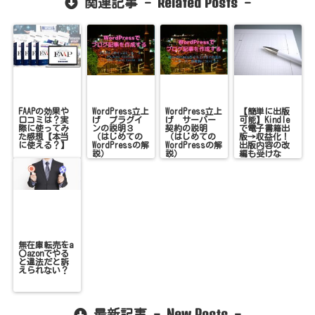
Related Posts
関連記事 -
-
FAAPの効果や
WordPress立上
WordPress立上
【簡単に出版
口コミは？実
げ プラグイ
げ サーバー
可能】Kindle
際に使ってみ
ンの説明３
契約の説明
で電子書籍出
た感想【本当
（はじめての
（はじめての
版→収益化！
に使える？】
WordPressの解
WordPressの解
出版内容の改
説）
説）
編も受けな
い！
無在庫転売をa
〇azonでやる
と違法だと訴
えられない？
New Posts
最新記事 -
-