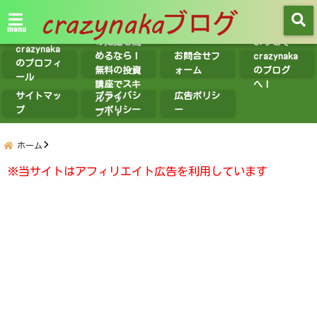
【無料講座
紹介】投資
menu
の知識を高
ようこそ
crazynaka
めるなら！
お問合せフ
crazynaka
のプロフィ
無料の投資
ォーム
のブログ
ール
講座でスキ
へ！
サイトマッ
プライバシ
広告ポリシ
ルアッ
プ
ーポリシー
ー
プ！！
ホーム
※当サイトはアフィリエイト広告を利用しています