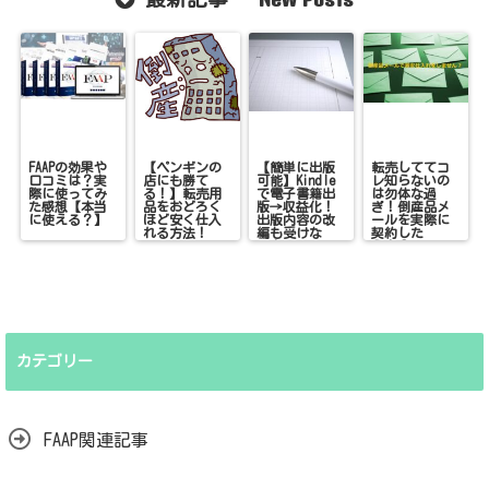
FAAPの効果や
【ペンギンの
【簡単に出版
転売しててコ
口コミは？実
店にも勝て
可能】Kindle
レ知らないの
際に使ってみ
る！】転売用
で電子書籍出
は勿体な過
た感想【本当
品をおどろく
版→収益化！
ぎ！倒産品メ
に使える？】
ほど安く仕入
出版内容の改
ールを実際に
れる方法！
編も受けな
契約した
い！
ら！？
カテゴリー
FAAP関連記事