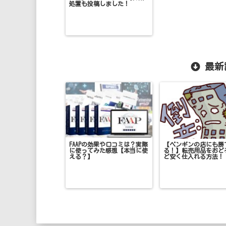
処置も投稿しました！
最新
FAAPの効果や口コミは？実際
【ペンギンの店にも勝
に使ってみた感想【本当に使
る！】転売用品をおど
える？】
ど安く仕入れる方法！