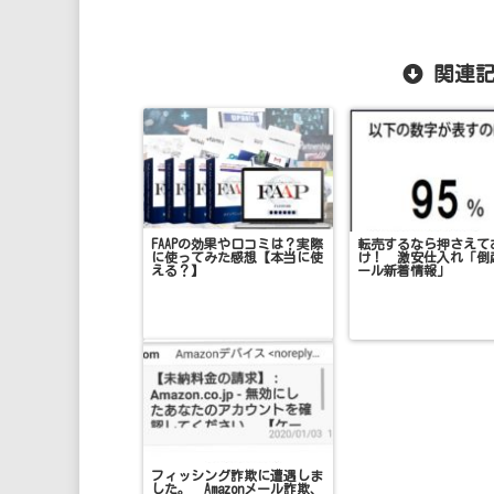
関連記
FAAPの効果や口コミは？実際
転売するなら押さえて
に使ってみた感想【本当に使
け！ 激安仕入れ「倒
える？】
ール新着情報」
フィッシング詐欺に遭遇しま
した。 Amazonメール詐欺、