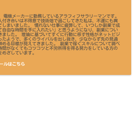
 です。 電機メーカーに勤務しているアラフィフサラリーマンです。
人付き合いは不得意で技術畑で過ごしてきた私は、不運にも異
てしまいました。 慣れない仕事に疲弊して、いつしか副業で成
て自由な時間を手に入れたい」と思うようになり、副業につい
きました。 理論に基づいてすぐに行動に移す性格がネットビジ
ったようで、多くのライバルを出し抜き、少なからず先の見通
辞める目標が見えてきました。 副業で稼ぐスキルについて調べ
時間がなくてもコツコツと不労所得を得る努力をしている方の
をめざしています。
ールはこちら