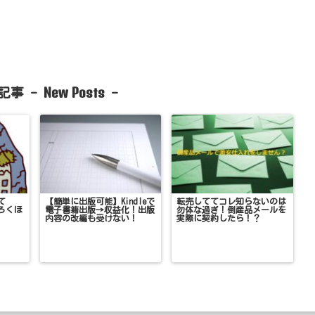
New Posts
記事 -
-
て
【簡単に出版可能】Kindleで
転売しててコレ知らないのは
ろくほ
電子書籍出版→収益化！出版
勿体な過ぎ！倒産品メールを
内容の改編も受けない！
実際に契約したら！？