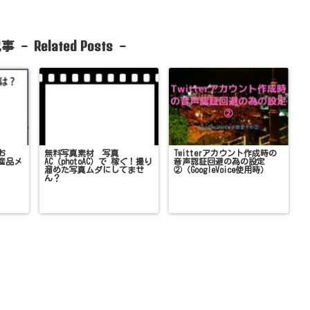
Related Posts
事 -
-
お
無料写真素材 写真
Twitterアカウント作成時の
産品メ
AC（photoAC）で 稼ぐ！撮り
音声認証回避の為の設定
溜めた写真ムダにしてませ
②（GoogleVoice使用時）
ん？