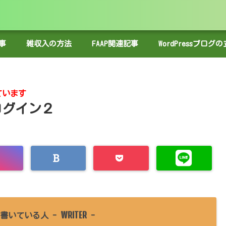
事
雑収入の方法
FAAP関連記事
WordPressブロ
ています
ログイン２
WRITER
書いている人 -
-