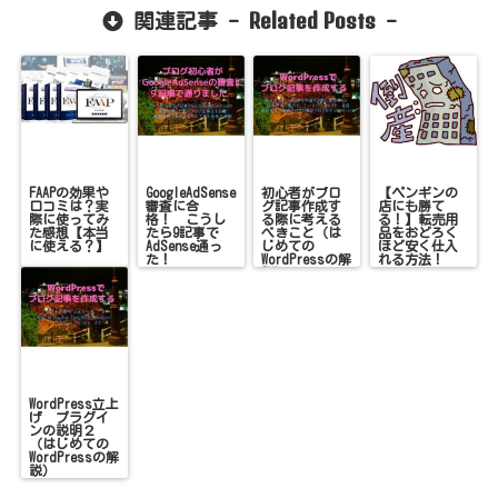
Related Posts
関連記事 -
-
FAAPの効果や
GoogleAdSense
初心者がブロ
【ペンギンの
口コミは？実
審査に合
グ記事作成す
店にも勝て
際に使ってみ
格！ こうし
る際に考える
る！】転売用
た感想【本当
たら9記事で
べきこと（は
品をおどろく
に使える？】
AdSense通っ
じめての
ほど安く仕入
た！
WordPressの解
れる方法！
説）
WordPress立上
げ プラグイ
ンの説明２
（はじめての
WordPressの解
説）