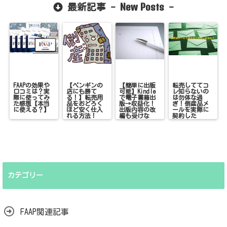
New Posts
最新記事 -
-
FAAPの効果や
【ペンギンの
【簡単に出版
転売しててコ
口コミは？実
店にも勝て
可能】Kindle
レ知らないの
際に使ってみ
る！】転売用
で電子書籍出
は勿体な過
た感想【本当
品をおどろく
版→収益化！
ぎ！倒産品メ
に使える？】
ほど安く仕入
出版内容の改
ールを実際に
れる方法！
編も受けな
契約した
い！
ら！？
カテゴリー
FAAP関連記事