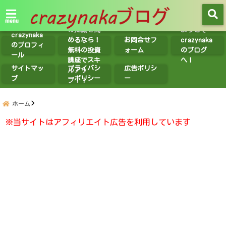
【無料講座
紹介】投資
menu
の知識を高
ようこそ
crazynaka
めるなら！
お問合せフ
crazynaka
のプロフィ
無料の投資
ォーム
のブログ
ール
講座でスキ
へ！
サイトマッ
プライバシ
広告ポリシ
ルアッ
プ
ーポリシー
ー
プ！！
ホーム
※当サイトはアフィリエイト広告を利用しています