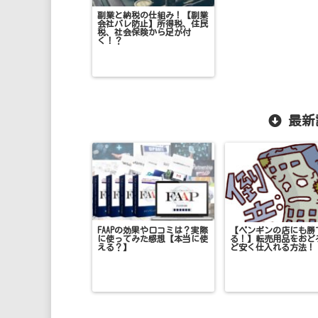
副業と納税の仕組み！【副業
会社バレ防止】所得税、住民
税、社会保険から足が付
く！？
最新
FAAPの効果や口コミは？実際
【ペンギンの店にも勝
に使ってみた感想【本当に使
る！】転売用品をおど
える？】
ど安く仕入れる方法！