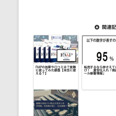
関連記
FAAPの効果や口コミは？実際
転売するなら押さえて
に使ってみた感想【本当に使
け！ 激安仕入れ「倒
える？】
ール新着情報」