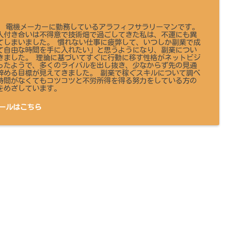
 です。 電機メーカーに勤務しているアラフィフサラリーマンです。
人付き合いは不得意で技術畑で過ごしてきた私は、不運にも異
てしまいました。 慣れない仕事に疲弊して、いつしか副業で成
て自由な時間を手に入れたい」と思うようになり、副業につい
きました。 理論に基づいてすぐに行動に移す性格がネットビジ
ったようで、多くのライバルを出し抜き、少なからず先の見通
辞める目標が見えてきました。 副業で稼ぐスキルについて調べ
時間がなくてもコツコツと不労所得を得る努力をしている方の
をめざしています。
ールはこちら