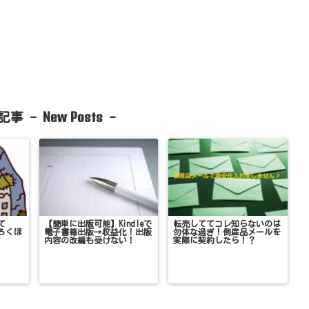
New Posts
記事 -
-
て
【簡単に出版可能】Kindleで
転売しててコレ知らないのは
ろくほ
電子書籍出版→収益化！出版
勿体な過ぎ！倒産品メールを
内容の改編も受けない！
実際に契約したら！？