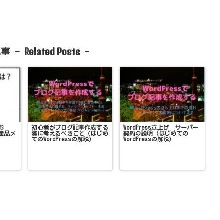
Related Posts
事 -
-
お
初心者がブログ記事作成する
WordPress立上げ サーバー
産品メ
際に考えるべきこと（はじめ
契約の説明（はじめての
てのWordPressの解説）
WordPressの解説）