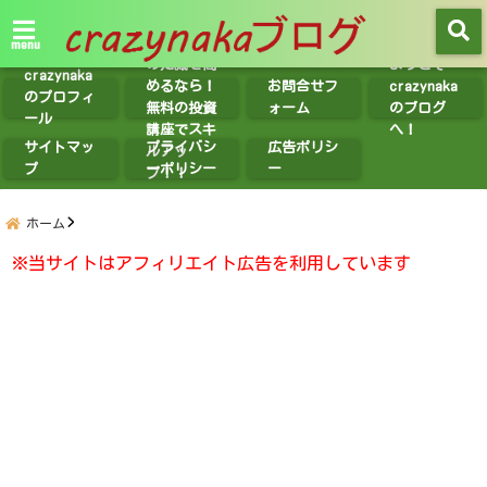
【無料講座
紹介】投資
menu
の知識を高
ようこそ
crazynaka
めるなら！
お問合せフ
crazynaka
のプロフィ
無料の投資
ォーム
のブログ
ール
講座でスキ
へ！
サイトマッ
プライバシ
広告ポリシ
ルアッ
プ
ーポリシー
ー
プ！！
ホーム
※当サイトはアフィリエイト広告を利用しています