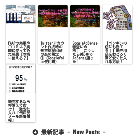
FAAPの効果や
Twitterアカウ
GoogleAdSense
【ペンギンの
口コミは？実
ント作成時の
審査に合
店にも勝て
際に使ってみ
音声認証回避
格！ こうし
る！】転売用
た感想【本当
の為の設定
たら9記事で
品をおどろく
に使える？】
①（GoogleVoi
AdSense通っ
ほど安く仕入
ce使用時）
た！
れる方法！
転売するなら
押さえてお
け！ 激安仕
入れ「倒産品
メール新着情
報」
New Posts
最新記事 -
-