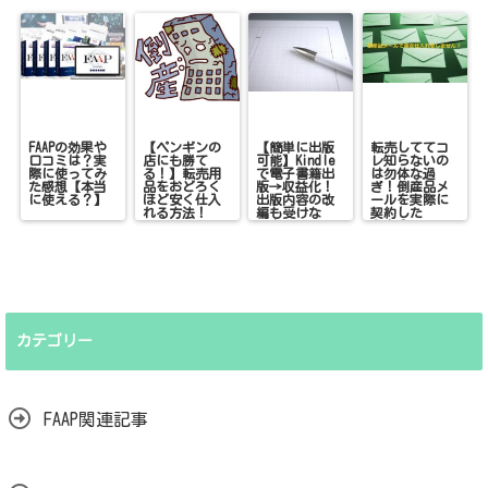
FAAPの効果や
【ペンギンの
【簡単に出版
転売しててコ
口コミは？実
店にも勝て
可能】Kindle
レ知らないの
際に使ってみ
る！】転売用
で電子書籍出
は勿体な過
た感想【本当
品をおどろく
版→収益化！
ぎ！倒産品メ
に使える？】
ほど安く仕入
出版内容の改
ールを実際に
れる方法！
編も受けな
契約した
い！
ら！？
カテゴリー
FAAP関連記事