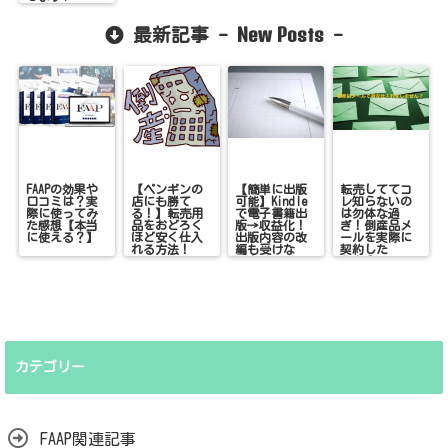
New Posts
最新記事 -
-
FAAPの効果や
【ペンギンの
【簡単に出版
転売しててコ
口コミは？実
店にも勝て
可能】Kindle
レ知らないの
際に使ってみ
る！】転売用
で電子書籍出
は勿体な過
た感想【本当
品をおどろく
版→収益化！
ぎ！倒産品メ
に使える？】
ほど安く仕入
出版内容の改
ールを実際に
れる方法！
編も受けな
契約した
い！
ら！？
カテゴリー
FAAP関連記事