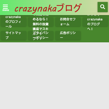
【無料講座
紹介】投資
menu
の知識を高
ようこそ
crazynaka
めるなら！
お問合せフ
crazynaka
のプロフィ
無料の投資
ォーム
のブログ
ール
講座でスキ
へ！
サイトマッ
プライバシ
広告ポリシ
ルアッ
プ
ーポリシー
ー
プ！！