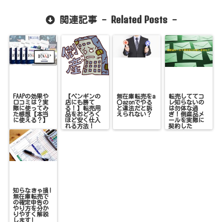
Related Posts
関連記事 -
-
FAAPの効果や
【ペンギンの
無在庫転売をa
転売しててコ
口コミは？実
店にも勝て
〇azonでやる
レ知らないの
際に使ってみ
る！】転売用
と違法だと訴
は勿体な過
た感想【本当
品をおどろく
えられない？
ぎ！倒産品メ
に使える？】
ほど安く仕入
ールを実際に
れる方法！
契約した
ら！？
知らなきゃ損!
無在庫転売で
の確定申告の
やり方を分か
りやすく解説
します!