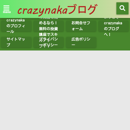
【無料講座
紹介】投資
menu
の知識を高
ようこそ
crazynaka
めるなら！
お問合せフ
crazynaka
のプロフィ
無料の投資
ォーム
のブログ
ール
講座でスキ
へ！
サイトマッ
プライバシ
広告ポリシ
ルアッ
プ
ーポリシー
ー
プ！！