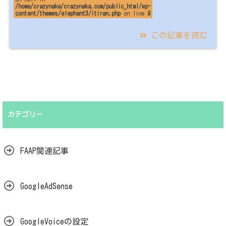
/home/crazynaka/crazynaka.com/public_html/wp-
content/themes/elephant3/itiran.php
on line
9
この記事を読む
2023/02/10
【パーツテンプレ】フ
ァーストビュー
（ver1.7.0対応）
カテゴリー
FAAP関連記事
GoogleAdSense
GoogleVoiceの設定