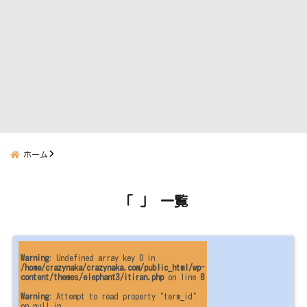
ホーム
「 」 一覧
Warning
: Undefined array key 0 in
/home/crazynaka/crazynaka.com/public_html/wp-
content/themes/elephant3/itiran.php
on line
8
Warning
: Attempt to read property "term_id"
on null in